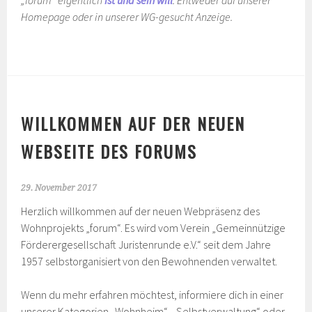
„forum“ eigentlich
ist und sein will
. Entweder auf unserer
Homepage oder in unserer WG-gesucht Anzeige.
WILLKOMMEN AUF DER NEUEN
WEBSEITE DES FORUMS
29. November 2017
Herzlich willkommen auf der neuen Webpräsenz des
Wohnprojekts „forum“. Es wird vom Verein „Gemeinnützige
Förderergesellschaft Juristenrunde e.V.“ seit dem Jahre
1957 selbstorganisiert von den Bewohnenden verwaltet.
Wenn du mehr erfahren möchtest, informiere dich in einer
unserer Kategorien „Wohnheim“, „Selbstverwaltung“ oder